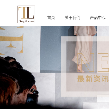
首页
关于我们
产品中心