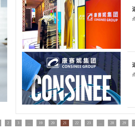
2
3
...
19
20
21
22
23
...
28
29