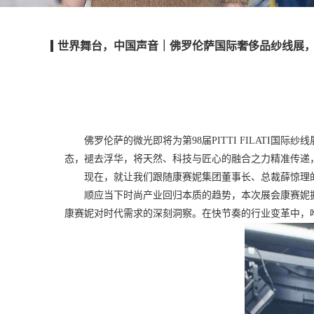
世界舞台，中国声音｜佛罗伦萨国际奢侈品纱线展，
佛罗伦萨的微光即将为
第
98
届
PITTI FILATI
国际纱线
态，褪去浮华，将天然、科技与匠心的融合之力精准传递
现在，就让我们跟随康赛妮集团董事长、总裁薛惊理
顺应当下时尚产业回归本质的趋势，本次展会康赛妮
康赛妮对时代需求的深刻洞察。在快节奏的行业变革中，