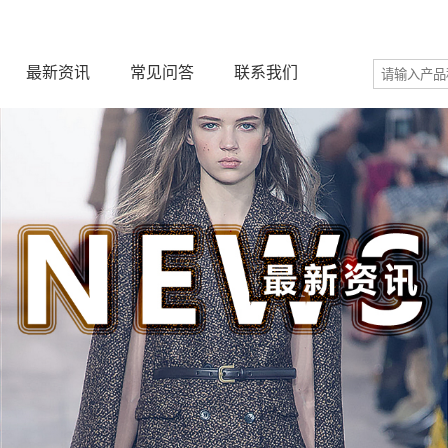
最新资讯
常见问答
联系我们